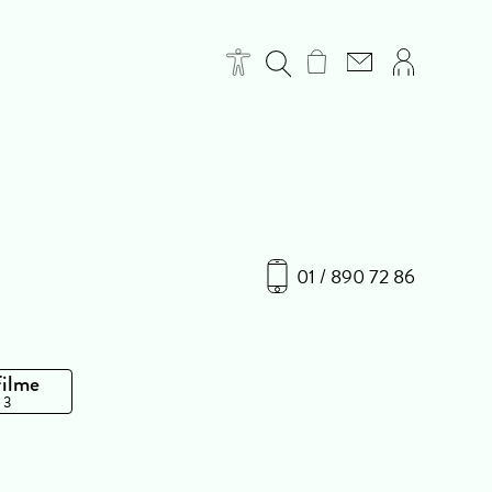
01 / 890 72 86
Filme
 3