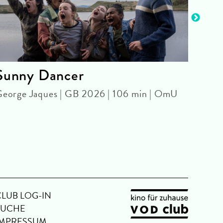
Sunny Dancer
The
live
eorge Jaques | GB 2026 | 106 min | OmU
SPEC
Tommy
CLUB LOG-IN
SUCHE
IMPRESSUM