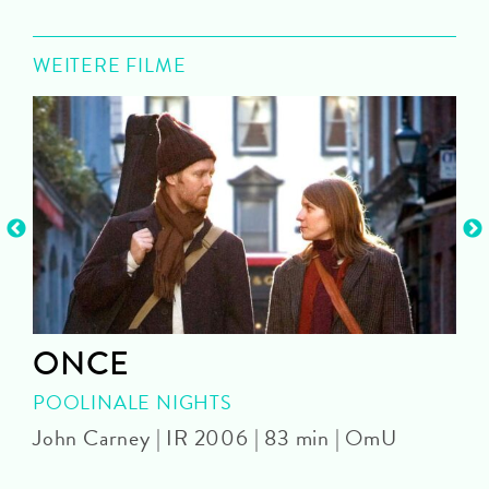
WEITERE FILME
ONCE
POOLINALE NIGHTS
John Carney | IR 2006 | 83 min | OmU
H