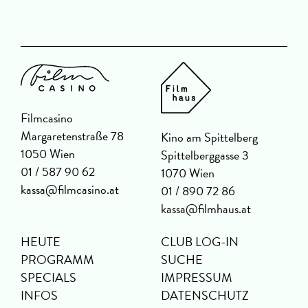
Filmcasino
Margaretenstraße 78
Kino am Spittelberg
1050 Wien
Spittelberggasse 3
01 / 587 90 62
1070 Wien
kassa@filmcasino.at
01 / 890 72 86
kassa@filmhaus.at
HEUTE
CLUB LOG-IN
PROGRAMM
SUCHE
SPECIALS
IMPRESSUM
INFOS
DATENSCHUTZ