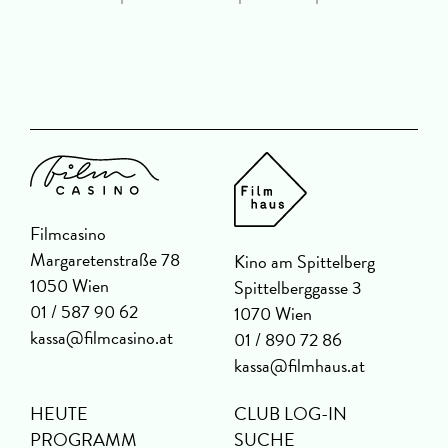
D
Filmcasino
Margaretenstraße 78
Kino am Spittelberg
1050 Wien
Spittelberggasse 3
01 / 587 90 62
1070 Wien
kassa@filmcasino.at
01 / 890 72 86
kassa@filmhaus.at
HEUTE
CLUB LOG-IN
PROGRAMM
SUCHE