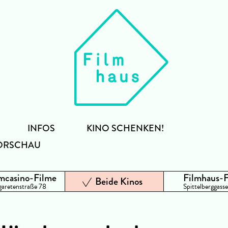
INFOS
KINO SCHENKEN!
ORSCHAU
mcasino-Filme
Filmhaus-
Beide Kinos
aretenstraße 78
Spittelberggasse