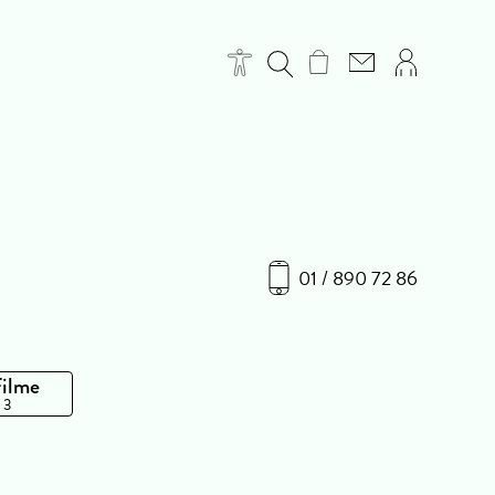
01 / 890 72 86
Filme
 3