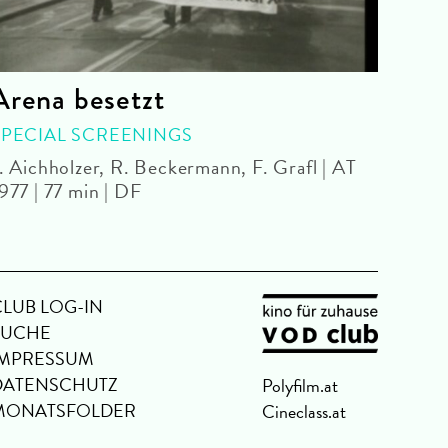
Arena besetzt
Gle
SPECIAL SCREENINGS
KIN
. Aichholzer, R. Beckermann, F. Grafl | AT
Kyle 
977 | 77 min | DF
CLUB LOG-IN
SUCHE
IMPRESSUM
DATENSCHUTZ
Polyfilm.at
MONATSFOLDER
Cineclass.at