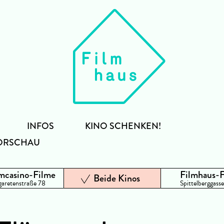
INFOS
KINO SCHENKEN!
ORSCHAU
mcasino-Filme
Filmhaus-
Beide Kinos
aretenstraße 78
Spittelberggasse