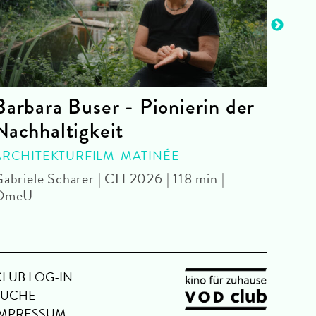
Barbara Buser - Pionierin der
Bar
Nachhaltigkeit
FRID
Zach 
ARCHITEKTURFILM-MATINÉE
abriele Schärer | CH 2026 | 118 min |
OmeU
CLUB LOG-IN
SUCHE
IMPRESSUM