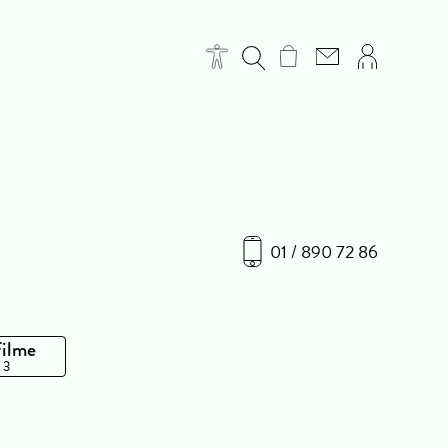
01 / 890 72 86
Filme
 3