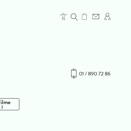
01 / 890 72 86
Filme
 3