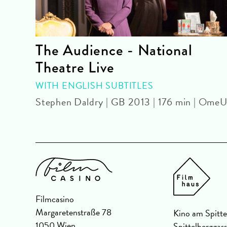
The Audience - National
Theatre Live
mU
WITH ENGLISH SUBTITLES
Stephen Daldry | GB 2013 | 176 min | Ome
Filmcasino
Margaretenstraße 78
Kino am Spitte
1050 Wien
Spittelberggas