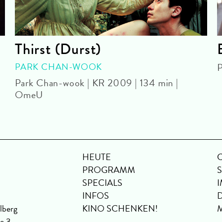
Thirst (Durst)
PARK CHAN-WOOK
P
Park Chan-wook | KR 2009 | 134 min |
OmeU
U
HEUTE
PROGRAMM
SPECIALS
INFOS
lberg
KINO SCHENKEN!
se 3