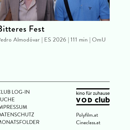
Bitteres Fest
Nig
edro Almodóvar | ES 2026 | 111 min | OmU
WE A
JARM
Jim J
CLUB LOG-IN
SUCHE
IMPRESSUM
DATENSCHUTZ
Polyfilm.at
MONATSFOLDER
Cineclass.at