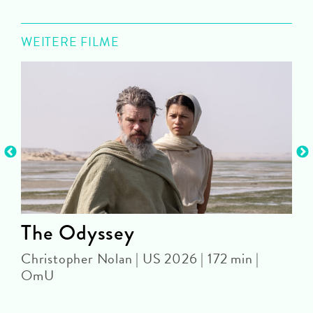
WEITERE FILME
The Odyssey
Christopher Nolan | US 2026 | 172 min |
D
OmU
|