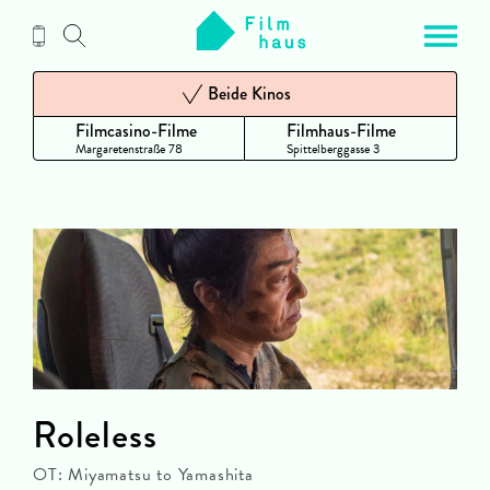
Zum
Inhalt
Beide Kinos
Filmcasino-Filme
Filmhaus-Filme
Margaretenstraße 78
Spittelberggasse 3
Roleless
OT: Miyamatsu to Yamashita