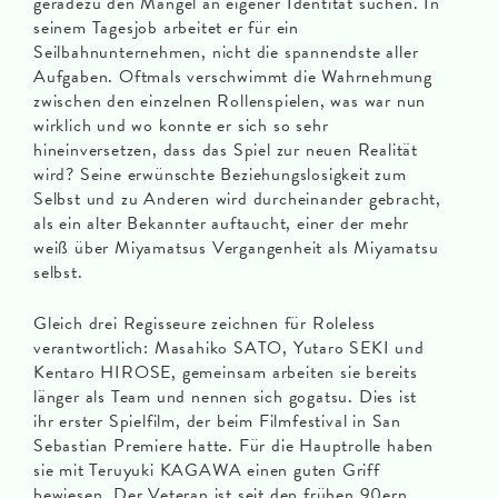
geradezu den Mangel an eigener Identität suchen. In
seinem Tagesjob arbeitet er für ein
Seilbahnunternehmen, nicht die spannendste aller
Aufgaben. Oftmals verschwimmt die Wahrnehmung
zwischen den einzelnen Rollenspielen, was war nun
wirklich und wo konnte er sich so sehr
hineinversetzen, dass das Spiel zur neuen Realität
wird? Seine erwünschte Beziehungslosigkeit zum
Selbst und zu Anderen wird durcheinander gebracht,
als ein alter Bekannter auftaucht, einer der mehr
weiß über Miyamatsus Vergangenheit als Miyamatsu
selbst.
Gleich drei Regisseure zeichnen für Roleless
verantwortlich: Masahiko SATO, Yutaro SEKI und
Kentaro HIROSE, gemeinsam arbeiten sie bereits
länger als Team und nennen sich gogatsu. Dies ist
ihr erster Spielfilm, der beim Filmfestival in San
Sebastian Premiere hatte. Für die Hauptrolle haben
sie mit Teruyuki KAGAWA einen guten Griff
bewiesen. Der Veteran ist seit den frühen 90ern