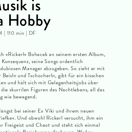
usik is
 a Hobby
 | 110 min | DF
rich »Rickerl« Bohacek an seinem ersten Album,
 Konsequenz, seine Songs ordentlich
 dubiosen Manager abzugeben. So zieht er mit
 Beisln und Tschocherln, gibt für ein bisschen
en und hält sich mit Gelegenheitsjobs über
die skurrilen Figuren des Nachtlebens, all das
ig wie bewegend.
ängst bei seiner Ex Viki und ihrem neuen
iefke«. Und obwohl Rickerl versucht, ihm ein
ehr Freigeist und Chaot und steht sich einmal
emotionale Beziehung aufzubauen. Weder