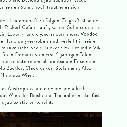
r seinen Sohn, noch traut er es sich
iter-Leidenschaft zu folgen. Zu groß ist seine
s Rickerl Gefahr läuft, seinen Sohn endgültig
r sein Leben grundlegend ändern muss.
Voodoo
ie Handlung verwoben sind, verleiht in seiner
e musikalische Seele. Rickerls Ex-Freundin Viki
 Sohn Dominik vom erst 6-jährigen Talent
weiteren österreichisch-deutschen Ensemble
ole Beutler, Claudius von Stolzmann, Alex
Nino aus Wien.
 des Austropops und eine melancholisch-
das Wien der Beisln und Tschocherln, das fast
ng zu existieren scheint.