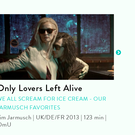
Only Lovers Left Alive
Bit
WE ALL SCREAM FOR ICE CREAM - OUR
Pedro
JARMUSCH FAVORITES
im Jarmusch | UK/DE/FR 2013 | 123 min |
OmU