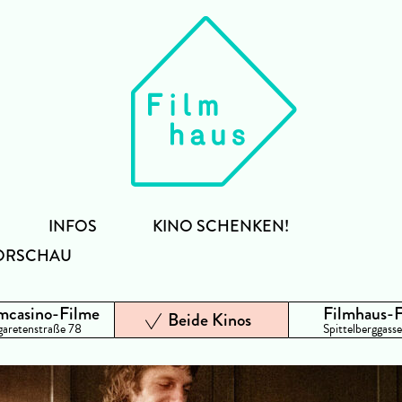
INFOS
KINO SCHENKEN!
ORSCHAU
mcasino-Filme
Filmhaus-
Beide Kinos
aretenstraße 78
Spittelberggasse