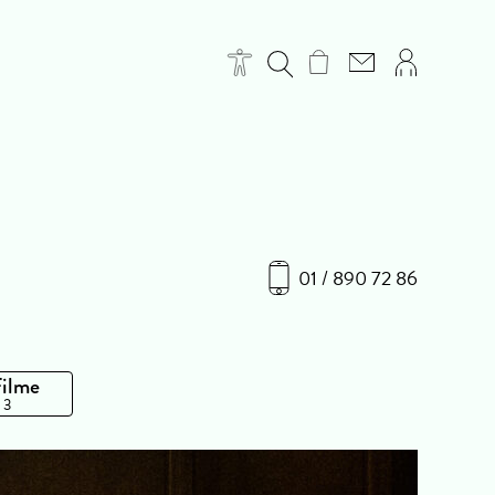
01 / 890 72 86
Filme
 3