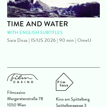
TIME AND WATER
WITH ENGLISH SUBTITLES
Sara Dosa | IS/US 2026 | 90 min | OmeU
P
Filmcasino
Margaretenstraße 78
Kino am Spittelberg
1050 Wien
Spittelberggasse 3