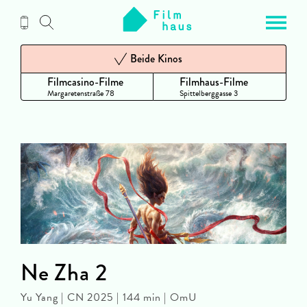
Zum
Inhalt
Beide Kinos
Filmcasino-Filme
Filmhaus-Filme
Margaretenstraße 78
Spittelberggasse 3
Ne Zha 2
Yu Yang | CN 2025 | 144 min | OmU