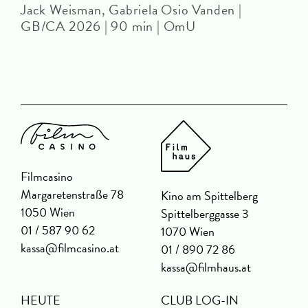
Jack Weisman, Gabriela Osio Vanden |
J
GB/CA 2026 | 90 min | OmU
Filmcasino
Margaretenstraße 78
Kino am Spittelberg
1050 Wien
Spittelberggasse 3
01 / 587 90 62
1070 Wien
kassa@filmcasino.at
01 / 890 72 86
kassa@filmhaus.at
HEUTE
CLUB LOG-IN