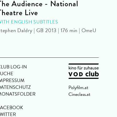
The Audience - National
La 
Theatre Live
CINE
Yoel 
WITH ENGLISH SUBTITLES
tephen Daldry | GB 2013 | 176 min | OmeU
CLUB LOG-IN
SUCHE
IMPRESSUM
DATENSCHUTZ
Polyfilm.at
MONATSFOLDER
Cineclass.at
FACEBOOK
TWITTER