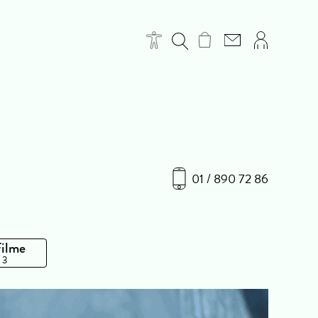
01 / 890 72 86
Filme
 3