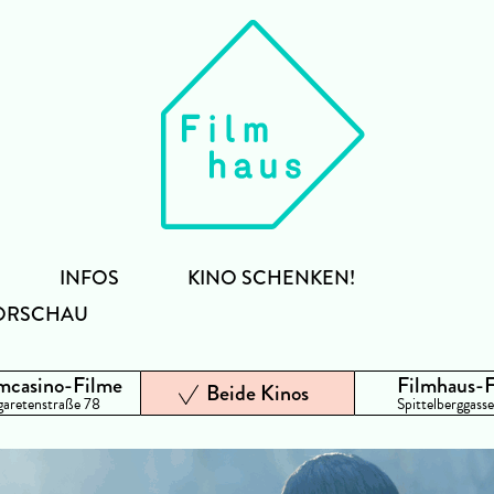
INFOS
KINO SCHENKEN!
ORSCHAU
mcasino-Filme
Filmhaus-
Beide Kinos
aretenstraße 78
Spittelberggasse