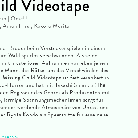
ild Videotape
 min | OmeU
ii, Amon Hirai, Kokoro Morita
einer Bruder beim Versteckenspielen in einem
im Wald spurlos verschwunden. Als seine
 mit mysteriösen Aufnahmen von eben jenem
nge Mann, das Rätsel um das Verschwinden des
n.
ist fest verankert in
Missing Child Videotape
 J-Horror und hat mit Takashi Shimizu (
The
nden Regisseur des Genres als Produzenten mit
te, lärmige Spannungsmechanismen sorgt für
ckender werdende Atmosphäre von Unrast und
er Ryota Kondo als Speerspitze für eine neue
 hier>>