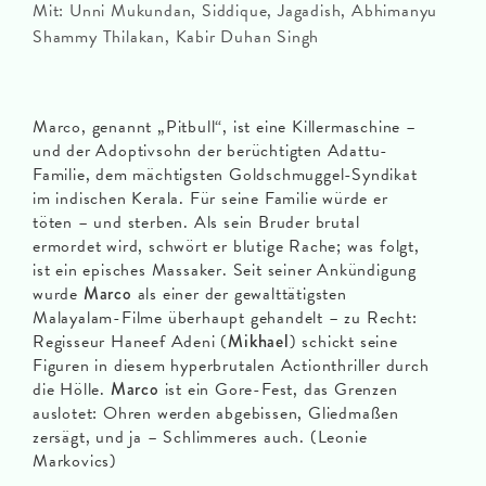
Mit: Unni Mukundan, Siddique, Jagadish, Abhimanyu
Shammy Thilakan, Kabir Duhan Singh
Marco, genannt „Pitbull“, ist eine Killermaschine –
und der Adoptivsohn der berüchtigten Adattu-
Familie, dem mächtigsten Goldschmuggel-Syndikat
im indischen Kerala. Für seine Familie würde er
töten – und sterben. Als sein Bruder brutal
ermordet wird, schwört er blutige Rache; was folgt,
ist ein episches Massaker. Seit seiner Ankündigung
wurde
Marco
als einer der gewalttätigsten
Malayalam-Filme überhaupt gehandelt – zu Recht:
Regisseur Haneef Adeni (
Mikhael
) schickt seine
Figuren in diesem hyperbrutalen Actionthriller durch
die Hölle.
Marco
ist ein Gore-Fest, das Grenzen
auslotet: Ohren werden abgebissen, Gliedmaßen
zersägt, und ja – Schlimmeres auch. (Leonie
Markovics)