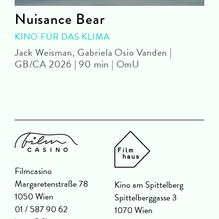
Nuisance Bear
KINO FÜR DAS KLIMA
Jack Weisman, Gabriela Osio Vanden |
J
GB/CA 2026 | 90 min | OmU
Filmcasino
Margaretenstraße 78
Kino am Spittelberg
1050 Wien
Spittelberggasse 3
01 / 587 90 62
1070 Wien