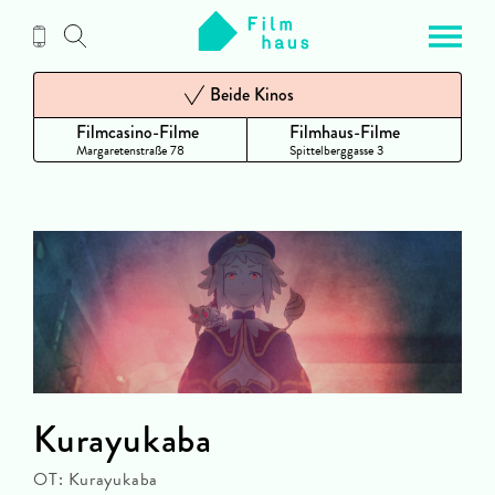
Zum
Inhalt
Beide Kinos
Filmcasino-Filme
Filmhaus-Filme
Margaretenstraße 78
Spittelberggasse 3
Kurayukaba
OT: Kurayukaba