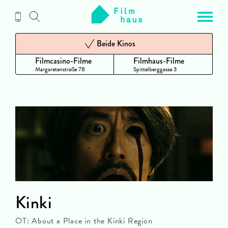
Zum
Inhalt
Beide Kinos
Filmcasino-Filme
Filmhaus-Filme
Margaretenstraße 78
Spittelberggasse 3
Kinki
OT: About a Place in the Kinki Region