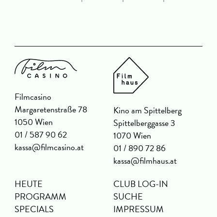
Filmcasino
Margaretenstraße 78
Kino am Spittelberg
1050 Wien
Spittelberggasse 3
01 / 587 90 62
1070 Wien
kassa@filmcasino.at
01 / 890 72 86
kassa@filmhaus.at
HEUTE
CLUB LOG-IN
PROGRAMM
SUCHE
SPECIALS
IMPRESSUM