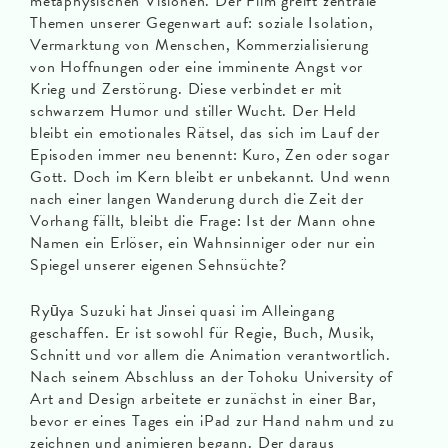
metaphysischen Visionen. Der Film greift zentrale
Themen unserer Gegenwart auf: soziale Isolation,
Vermarktung von Menschen, Kommerzialisierung
von Hoffnungen oder eine imminente Angst vor
Krieg und Zerstörung. Diese verbindet er mit
schwarzem Humor und stiller Wucht. Der Held
bleibt ein emotionales Rätsel, das sich im Lauf der
Episoden immer neu benennt: Kuro, Zen oder sogar
Gott. Doch im Kern bleibt er unbekannt. Und wenn
nach einer langen Wanderung durch die Zeit der
Vorhang fällt, bleibt die Frage: Ist der Mann ohne
Namen ein Erlöser, ein Wahnsinniger oder nur ein
Spiegel unserer eigenen Sehnsüchte?
Ryūya Suzuki hat Jinsei quasi im Alleingang
geschaffen. Er ist sowohl für Regie, Buch, Musik,
Schnitt und vor allem die Animation verantwortlich.
Nach seinem Abschluss an der Tohoku University of
Art and Design arbeitete er zunächst in einer Bar,
bevor er eines Tages ein iPad zur Hand nahm und zu
zeichnen und animieren begann. Der daraus