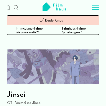
Zum
Inhalt
Beide Kinos
Filmcasino-Filme
Filmhaus-Filme
Margaretenstraße 78
Spittelberggasse 3
Jinsei
OT: Mumei no Jinsei