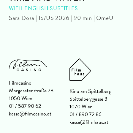
WITH ENGLISH SUBTITLES
Sara Dosa | IS/US 2026 | 90 min | OmeU
P
Filmcasino
Margaretenstraße 78
Kino am Spittelberg
1050 Wien
Spittelberggasse 3
01 / 587 90 62
1070 Wien
kassa@filmcasino.at
01 / 890 72 86
kassa@filmhaus.at