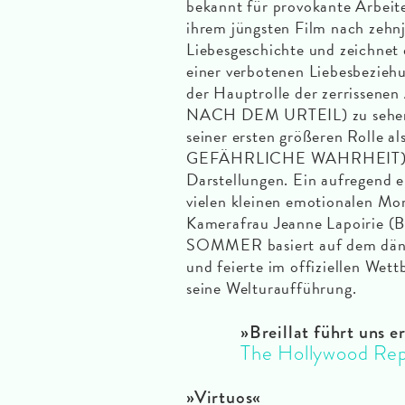
bekannt für provokante Arb
ihrem jüngsten Film nach zehnj
Liebesgeschichte und zeichnet 
einer verbotenen Liebesbeziehun
der Hauptrolle der zerrissene
NACH DEM URTEIL) zu sehen. 
seiner ersten größeren Rolle 
GEFÄHRLICHE WAHRHEIT) als 
Darstellungen. Ein aufregend eh
vielen kleinen emotionalen Mo
Kamerafrau Jeanne Lapoirie
SOMMER basiert auf dem dän
und feierte im offiziellen Wet
seine Welturaufführung.
»Breillat führt uns 
The Hollywood Rep
»Virtuos«