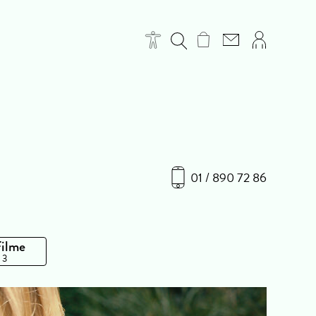
01 / 890 72 86
Filme
 3