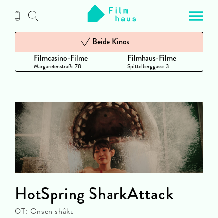
Zum
Inhalt
Beide Kinos
Filmcasino-Filme
Filmhaus-Filme
Margaretenstraße 78
Spittelberggasse 3
HotSpring SharkAttack
OT: Onsen shâku