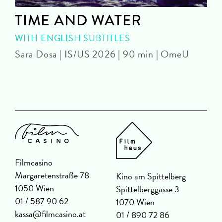
TIME AND WATER
WITH ENGLISH SUBTITLES
Sara Dosa | IS/US 2026 | 90 min | OmeU
P
Filmcasino
Margaretenstraße 78
Kino am Spittelberg
1050 Wien
Spittelberggasse 3
01 / 587 90 62
1070 Wien
kassa@filmcasino.at
01 / 890 72 86