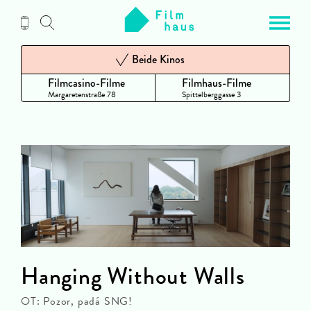
Zum
Inhalt
Beide Kinos
Filmcasino-Filme
Filmhaus-Filme
Margaretenstraße 78
Spittelberggasse 3
Hanging Without Walls
OT: Pozor, padá SNG!