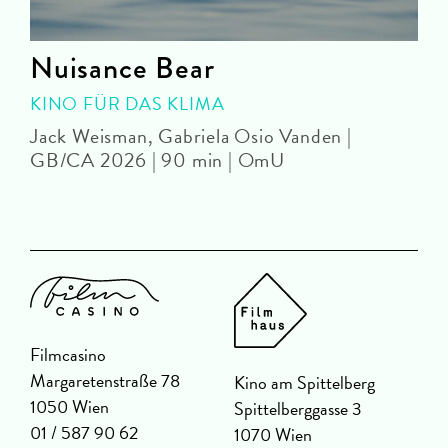
Nuisance Bear
KINO FÜR DAS KLIMA
Jack Weisman, Gabriela Osio Vanden |
J
GB/CA 2026 | 90 min | OmU
Filmcasino
Margaretenstraße 78
Kino am Spittelberg
1050 Wien
Spittelberggasse 3
01 / 587 90 62
1070 Wien