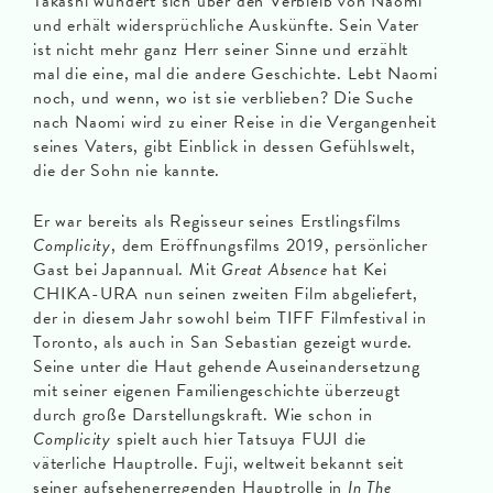
Takashi wundert sich über den Verbleib von Naomi
und erhält widersprüchliche Auskünfte. Sein Vater
ist nicht mehr ganz Herr seiner Sinne und erzählt
mal die eine, mal die andere Geschichte. Lebt Naomi
noch, und wenn, wo ist sie verblieben? Die Suche
nach Naomi wird zu einer Reise in die Vergangenheit
seines Vaters, gibt Einblick in dessen Gefühlswelt,
die der Sohn nie kannte.
Er war bereits als Regisseur seines Erstlingsfilms
Complicity
, dem Eröffnungsfilms 2019, persönlicher
Gast bei Japannual. Mit
Great Absence
hat Kei
CHIKA-URA nun seinen zweiten Film abgeliefert,
der in diesem Jahr sowohl beim TIFF Filmfestival in
Toronto, als auch in San Sebastian gezeigt wurde.
Seine unter die Haut gehende Auseinandersetzung
mit seiner eigenen Familiengeschichte überzeugt
durch große Darstellungskraft. Wie schon in
Complicity
spielt auch hier Tatsuya FUJI die
väterliche Hauptrolle. Fuji, weltweit bekannt seit
seiner aufsehenerregenden Hauptrolle in
In The