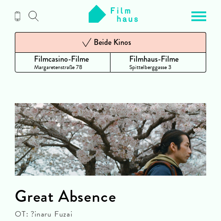
Zum
Inhalt
Beide Kinos
Filmcasino-Filme
Filmhaus-Filme
Margaretenstraße 78
Spittelberggasse 3
Great Absence
OT: ?inaru Fuzai