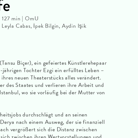
fe
| 127 min | OmU
Leyla Cabas, İpek Bilgin, Aydin Işik
ansu Biçer), ein gefeiertes Künstlerehepaar
-jährigen Tochter Ezgi ein erfülltes Leben –
e ihres neuen Theaterstücks alles verändert.
er des Staates und verlieren ihre Arbeit und
stanbul, wo sie vorläufig bei der Mutter von
heitsjobs durchschlägt und an seinen
Derya nach einem Ausweg, der sie finanziell
ch vergrößert sich die Distanz zwischen
e sich zwischen ihren Wertvorstellungen und