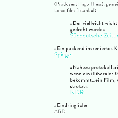
(Produzent: Ingo Fliess), geme
Limanfilm (Istanbul).
»Der vielleicht wich
gedreht wurde«
Süddeutsche Zeitu
»Ein packend inszeniertes 
Spiegel
»Nahezu protokollaris
wenn ein illiberale
bekommt…ein Film, w
strotzt«
NDR
»Eindringlich«
ARD