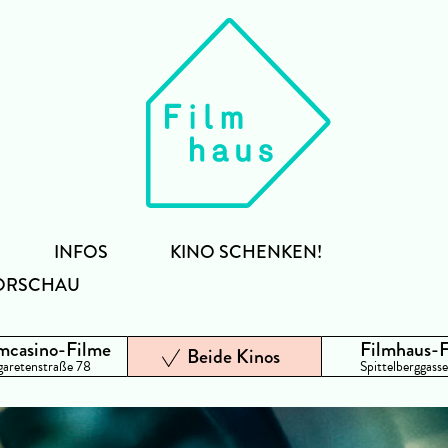
INFOS
KINO SCHENKEN!
ORSCHAU
mcasino-Filme
Filmhaus-
Beide Kinos
aretenstraße 78
Spittelberggasse