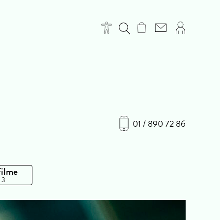
01 / 890 72 86
Filme
 3