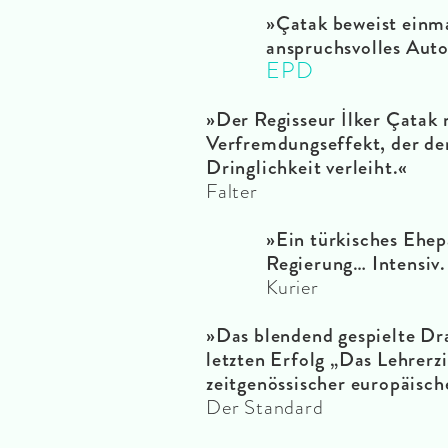
»Çatak beweist einmal
anspruchsvolles Aut
EPD
»Der Regisseur İlker Çata
Verfremdungseffekt, der dem
Dringlichkeit verleiht.«
Falter
»Ein türkisches Ehepa
Regierung… Intensiv.
Kurier
»Das blendend gespielte Dr
letzten Erfolg „Das Lehrerz
zeitgenössischer europäisch
Der Standard