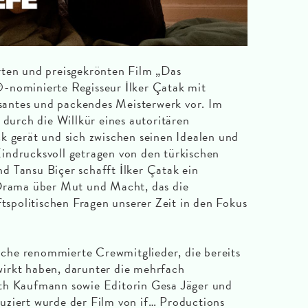
rten und preisgekrönten Film „Das
-nominierte Regisseur İlker Çatak mit
antes und packendes Meisterwerk vor. Im
 durch die Willkür eines autoritären
k gerät und sich zwischen seinen Idealen und
indrucksvoll getragen von den türkischen
 Tansu Biçer schafft İlker Çatak ein
 Drama über Mut und Macht, das die
ftspolitischen Fragen unserer Zeit in den Fokus
he renommierte Crewmitglieder, die bereits
irkt haben, darunter die mehrfach
th Kaufmann sowie Editorin Gesa Jäger und
uziert wurde der Film von if… Productions