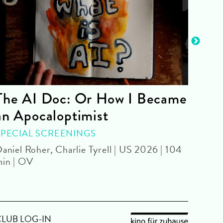
The AI Doc: Or How I Became
The
an Apocaloptimist
SPEC
Béla 
SPECIAL SCREENINGS
aniel Roher, Charlie Tyrell | US 2026 | 104
in | OV
CLUB LOG-IN