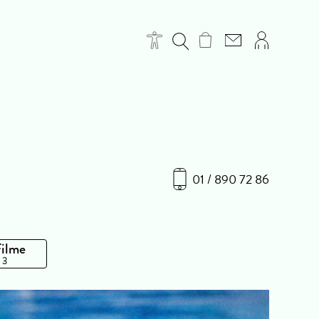
01 / 890 72 86
Filme
 3