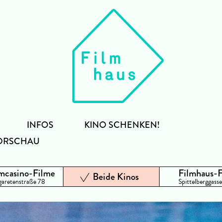
INFOS
KINO SCHENKEN!
ORSCHAU
mcasino-Filme
Filmhaus-
Beide Kinos
aretenstraße 78
Spittelberggasse