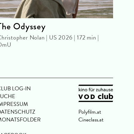
The Odyssey
The
hristopher Nolan | US 2026 | 172 min |
Olivi
OmU
CLUB LOG-IN
SUCHE
IMPRESSUM
DATENSCHUTZ
Polyfilm.at
MONATSFOLDER
Cineclass.at