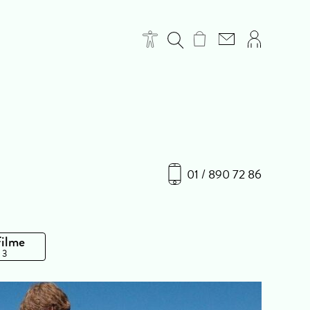
01 / 890 72 86
Filme
 3