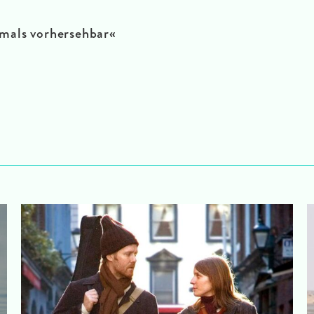
emals vorhersehbar
«