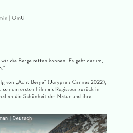
0 min | OmU
e wir die Berge retten können. Es geht darum,
n.“
lg von „Acht Berge“ (Jurypreis Cannes 2022),
 seinem ersten Film als Regisseur zurück in
mal an die Schönheit der Natur und ihre
man | Deutsch