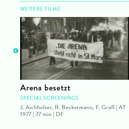
WEITERE FILME
k)
Arena besetzt
SPECIAL SCREENINGS
26 |
J. Aichholzer, R. Beckermann, F. Grafl | AT
1977 | 77 min | DF