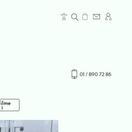
01 / 890 72 86
Filme
 3