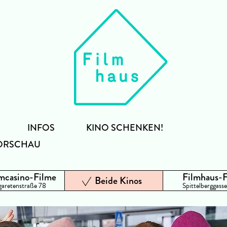
INFOS
KINO SCHENKEN!
ORSCHAU
mcasino-Filme
Filmhaus-
Beide Kinos
aretenstraße 78
Spittelberggasse