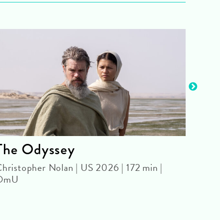
The Odyssey
The
hristopher Nolan | US 2026 | 172 min |
Danie
OmU