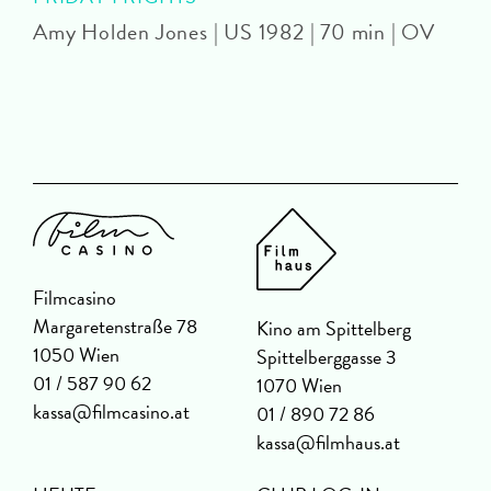
Amy Holden Jones | US 1982 | 70 min | OV
Z
Filmcasino
Margaretenstraße 78
Kino am Spittelberg
1050 Wien
Spittelberggasse 3
01 / 587 90 62
1070 Wien
kassa@filmcasino.at
01 / 890 72 86
kassa@filmhaus.at