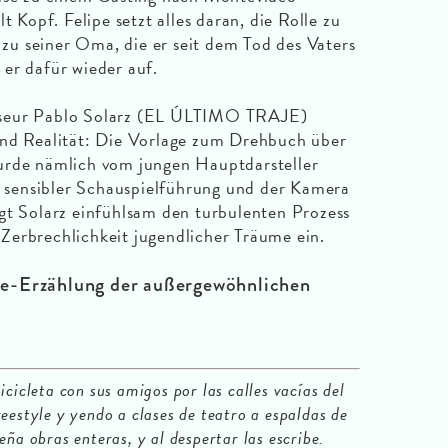
t Kopf. Felipe setzt alles daran, die Rolle zu
u seiner Oma, die er seit dem Tod des Vaters
er dafür wieder auf.
sseur Pablo Solarz (EL ÚLTIMO TRAJE)
und Realität: Die Vorlage zum Drehbuch über
urde nämlich vom jungen Hauptdarsteller
it sensibler Schauspielführung und der Kamera
gt Solarz einfühlsam den turbulenten Prozess
Zerbrechlichkeit jugendlicher Träume ein.
e-Erzählung der außergewöhnlichen
icicleta con sus amigos por las calles vacías del
eestyle y yendo a clases de teatro a espaldas de
eña obras enteras, y al despertar las escribe.