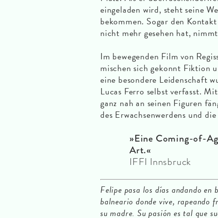
eingeladen wird, steht seine Wel
bekommen. Sogar den Kontakt z
nicht mehr gesehen hat, nimmt 
Im bewegenden Film von Regi
mischen sich gekonnt Fiktion 
eine besondere Leidenschaft w
Lucas Ferro selbst verfasst. M
ganz nah an seinen Figuren fän
des Erwachsenwerdens und die 
»Eine Coming-of-Ag
Art.«
IFFI Innsbruck
Felipe pasa los días andando en b
balneario donde vive, rapeando fr
su madre. Su pasión es tal que su