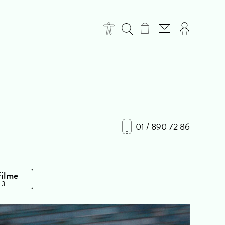
01 / 890 72 86
Filme
 3