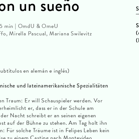
on un sueño
S
S
 75 min | OmdU & OmeU
(
fo, Mirella Pascual, Mariana Swilevitz
(
ubtítulos en alemán e inglés)
ische und lateinamerikanische Spezialitäten
nen Traum: Er will Schauspieler werden. Vor
rheimlicht er, dass er in der Schule am
der Nacht schreibt er an seinen eigenen
st auf der Bühne zu stehen. Am Tag holt ihn
in: Für solche Träume ist in Felipes Leben kein
eise zu einem Casting nach Montevideo