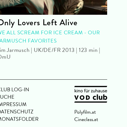
Only Lovers Left Alive
The
WE ALL SCREAM FOR ICE CREAM - OUR
Olivi
JARMUSCH FAVORITES
im Jarmusch | UK/DE/FR 2013 | 123 min |
OmU
CLUB LOG-IN
SUCHE
IMPRESSUM
DATENSCHUTZ
Polyfilm.at
MONATSFOLDER
Cineclass.at