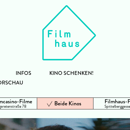
INFOS
KINO SCHENKEN!
ORSCHAU
mcasino-Filme
Filmhaus-
Beide Kinos
aretenstraße 78
Spittelberggasse