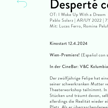
Desperté c
OT: I Woke Up With a Dream
Pablo Solarz | AR/UY 2022 |
Mit: Lucas Ferro, Romina Peluf
Kinostart 12.4.2024
(Español con s
Wien-Premiere!
In der CineBar: V&C Kolumbian
Der zwölfjährige Felipe hat ei
seiner schwerkranken Mutter ve
Theaterworkshop teilnimmt. In 
Stücken und träumt davon, selb
allerdings die Realität wieder e
Platz. Als er überraschenderw