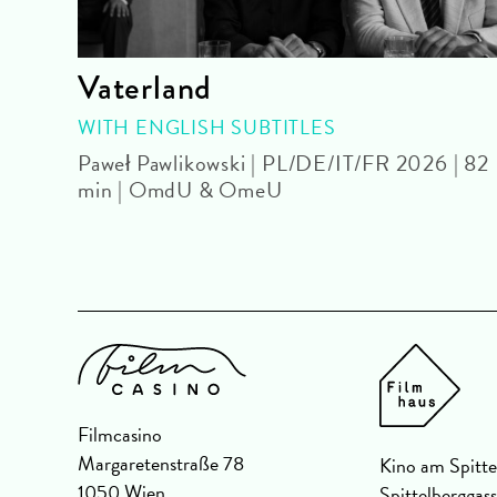
Vaterland
|
WITH ENGLISH SUBTITLES
Paweł Pawlikowski | PL/DE/IT/FR 2026 | 82
min | OmdU & OmeU
Filmcasino
Margaretenstraße 78
Kino am Spitte
1050 Wien
Spittelberggas