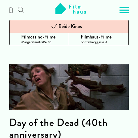
Zum
Inhalt
Beide Kinos
Filmcasino-Filme
Filmhaus-Filme
Margaretenstraße 78
Spittelberggasse 3
Day of the Dead (40th
anniversary)