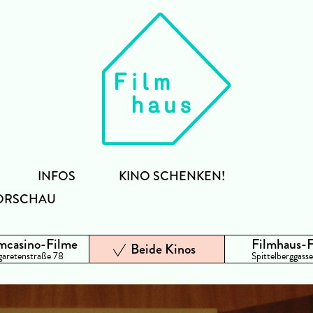
INFOS
KINO SCHENKEN!
ORSCHAU
mcasino-Filme
Filmhaus-
Beide Kinos
aretenstraße 78
Spittelberggasse