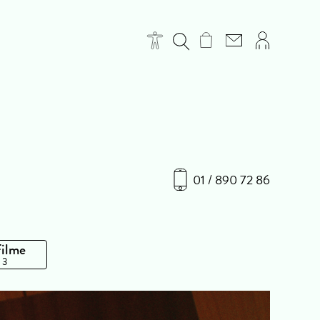
01 / 890 72 86
Filme
 3