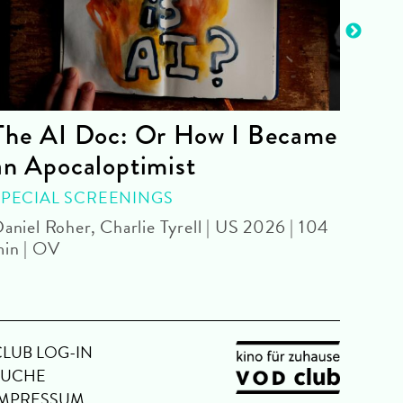
The AI Doc: Or How I Became
The
an Apocaloptimist
SPEC
Béla 
SPECIAL SCREENINGS
aniel Roher, Charlie Tyrell | US 2026 | 104
in | OV
CLUB LOG-IN
SUCHE
IMPRESSUM