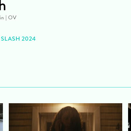
h
in | OV
>> SLASH 2024