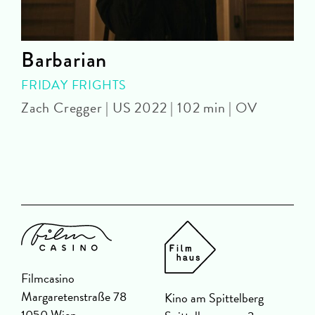
Barbarian
FRIDAY FRIGHTS
Zach Cregger | US 2022 | 102 min | OV
A
Filmcasino
Margaretenstraße 78
Kino am Spittelberg
1050 Wien