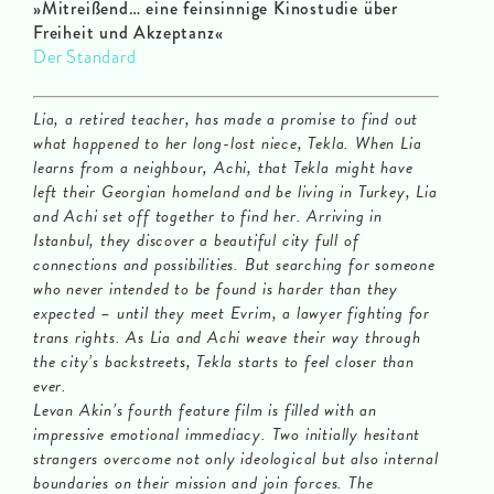
»
Mitreißend… eine feinsinnige Kinostudie über
Freiheit und Akzeptanz
«
Der Standard
Lia, a retired teacher, has made a promise to find out
what happened to her long-lost niece, Tekla. When Lia
learns from a neighbour, Achi, that Tekla might have
left their Georgian homeland and be living in Turkey, Lia
and Achi set off together to find her. Arriving in
Istanbul, they discover a beautiful city full of
connections and possibilities. But searching for someone
who never intended to be found is harder than they
expected – until they meet Evrim, a lawyer fighting for
trans rights. As Lia and Achi weave their way through
the city’s backstreets, Tekla starts to feel closer than
ever.
Levan Akin’s fourth feature film is filled with an
impressive emotional immediacy. Two initially hesitant
strangers overcome not only ideological but also internal
boundaries on their mission and join forces. The