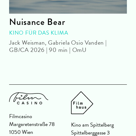
Nuisance Bear
KINO FÜR DAS KLIMA
Jack Weisman, Gabriela Osio Vanden |
J
GB/CA 2026 | 90 min | OmU
Filmcasino
Margaretenstraße 78
Kino am Spittelberg
1050 Wien
Spittelberggasse 3