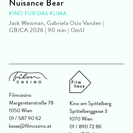
Nuisance Bear
KINO FÜR DAS KLIMA
Jack Weisman, Gabriela Osio Vanden |
J
GB/CA 2026 | 90 min | OmU
Filmcasino
Margaretenstraße 78
Kino am Spittelberg
1050 Wien
Spittelberggasse 3
01 / 587 90 62
1070 Wien
kassa@filmcasino.at
01 / 890 72 86