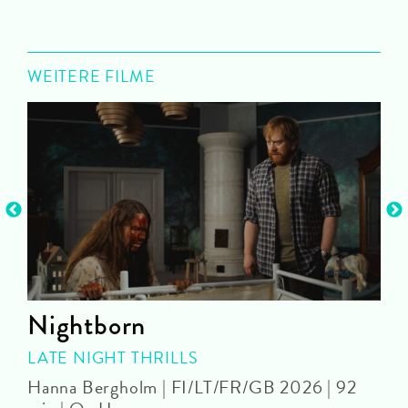
WEITERE FILME
Nightborn
LATE NIGHT THRILLS
Hanna Bergholm | FI/LT/FR/GB 2026 | 92
J