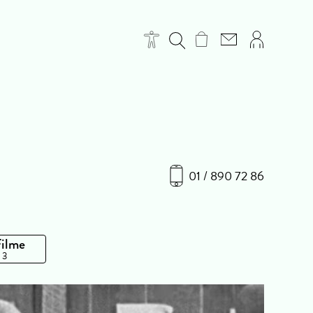
01 / 890 72 86
Filme
 3