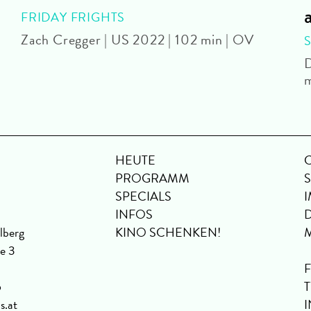
FRIDAY FRIGHTS
Zach Cregger | US 2022 | 102 min | OV
D
m
HEUTE
PROGRAMM
SPECIALS
INFOS
lberg
KINO SCHENKEN!
se 3
6
s.at