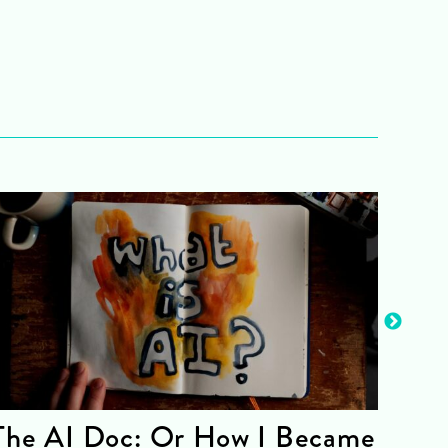
The AI Doc: Or How I Became
The