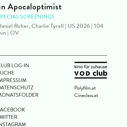
an Apocaloptimist
SPEC
Béla 
SPECIAL SCREENINGS
aniel Roher, Charlie Tyrell | US 2026 | 104
in | OV
CLUB LOG-IN
SUCHE
IMPRESSUM
DATENSCHUTZ
Polyfilm.at
MONATSFOLDER
Cineclass.at
FACEBOOK
TWITTER
INSTAGRAM