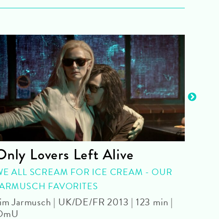
Only Lovers Left Alive
Bil
WE ALL SCREAM FOR ICE CREAM - OUR
FIL
JARMUSCH FAVORITES
2026 
im Jarmusch | UK/DE/FR 2013 | 123 min |
OmU