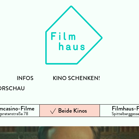
INFOS
KINO SCHENKEN!
ORSCHAU
mcasino-Filme
Filmhaus-
Beide Kinos
aretenstraße 78
Spittelberggasse