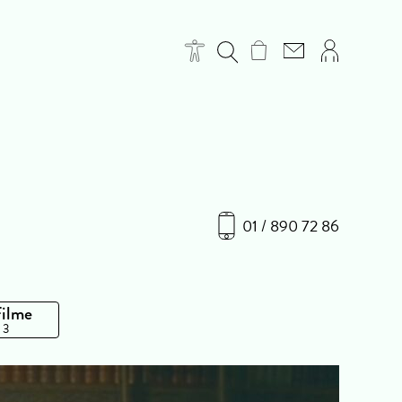
01 / 890 72 86
Filme
 3