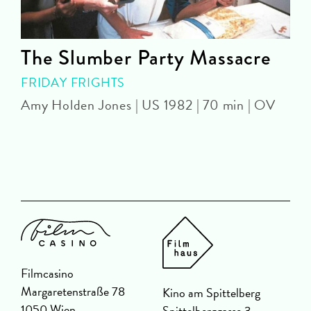
The Slumber Party Massacre
FRIDAY FRIGHTS
Amy Holden Jones | US 1982 | 70 min | OV
Z
Filmcasino
Margaretenstraße 78
Kino am Spittelberg
1050 Wien
Spittelberggasse 3