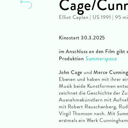
Cage/Cun
Elliot Caplan | US 1991 | 95 m
Kinostart 30.3.2025
im Anschluss an den Film gibt 
Summerspace
Produktion
und
John Cage
Merce Cunnin
Ebenen und haben mit ihrer ei
Musik beide Kunstformen ents
zeichnet die Geschichte der Z
Ausnahmekünstlern mit Aufnahm
mit Robert Rauschenberg, Rudo
Virgil Thomson nach. Mit
Summ
erstmals ein Werk Cunninghams