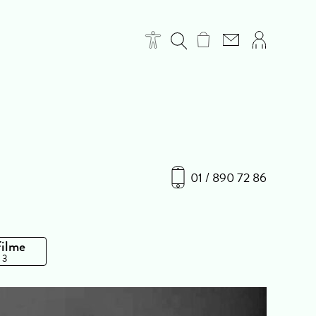
01 / 890 72 86
Filme
 3