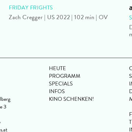
FRIDAY FRIGHTS
Zach Cregger | US 2022 | 102 min | OV
D
m
HEUTE
PROGRAMM
SPECIALS
INFOS
lberg
KINO SCHENKEN!
se 3
6
s.at