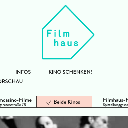
INFOS
KINO SCHENKEN!
ORSCHAU
mcasino-Filme
Filmhaus-
Beide Kinos
aretenstraße 78
Spittelberggasse