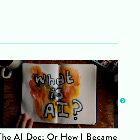
The AI Doc: Or How I Became
The