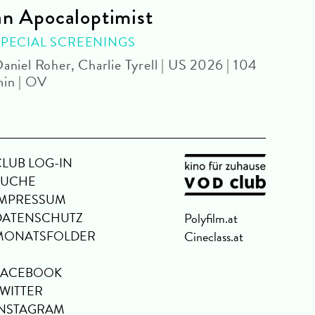
an Apocaloptimist
SPEC
Béla 
SPECIAL SCREENINGS
aniel Roher, Charlie Tyrell | US 2026 | 104
in | OV
CLUB LOG-IN
SUCHE
IMPRESSUM
DATENSCHUTZ
Polyfilm.at
MONATSFOLDER
Cineclass.at
FACEBOOK
TWITTER
INSTAGRAM