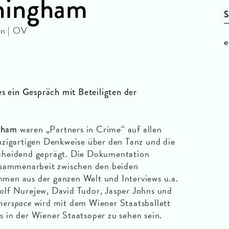
ningham
S
in | OV
e
es ein Gespräch mit Beteiligten der
waren „Partners in Crime“ auf allen
gham
nzigartigen Denkweise über den Tanz und die
cheidend geprägt. Die Dokumentation
usammenarbeit zwischen den beiden
en aus der ganzen Welt und Interviews u.a.
lf Nurejew, David Tudor, Jasper Johns und
erspace
wird mit dem Wiener Staatsballett
 in der Wiener Staatsoper zu sehen sein.