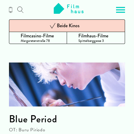
Zum
Inhalt
Beide Kinos
Filmcasino-Filme
Filmhaus-Filme
Margaretenstraße 78
Spittelberggasse 3
Blue Period
OT: Buru Piriodo