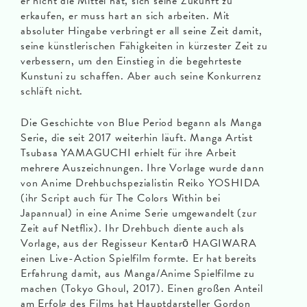
er nicht die Mittel hat, sich seine Zukunft zu
erkaufen, er muss hart an sich arbeiten. Mit
absoluter Hingabe verbringt er all seine Zeit damit,
seine künstlerischen Fähigkeiten in kürzester Zeit zu
verbessern, um den Einstieg in die begehrteste
Kunstuni zu schaffen. Aber auch seine Konkurrenz
schläft nicht.
Die Geschichte von Blue Period begann als Manga
Serie, die seit 2017 weiterhin läuft. Manga Artist
Tsubasa YAMAGUCHI erhielt für ihre Arbeit
mehrere Auszeichnungen. Ihre Vorlage wurde dann
von Anime Drehbuchspezialistin Reiko YOSHIDA
(ihr Script auch für The Colors Within bei
Japannual) in eine Anime Serie umgewandelt (zur
Zeit auf Netflix). Ihr Drehbuch diente auch als
Vorlage, aus der Regisseur Kentarō HAGIWARA
einen Live-Action Spielfilm formte. Er hat bereits
Erfahrung damit, aus Manga/Anime Spielfilme zu
machen (Tokyo Ghoul, 2017). Einen großen Anteil
am Erfolg des Films hat Hauptdarsteller Gordon