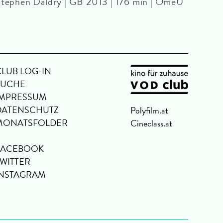
tephen Daldry | GB 2013 | 176 min | OmeU
CLUB LOG-IN
SUCHE
IMPRESSUM
DATENSCHUTZ
Polyfilm.at
MONATSFOLDER
Cineclass.at
FACEBOOK
TWITTER
INSTAGRAM