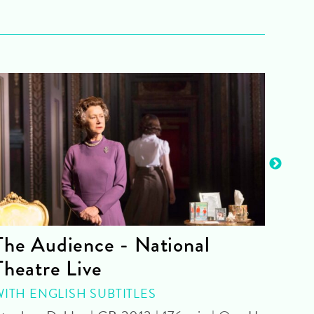
The Audience - National
La 
Theatre Live
CINE
Yoel 
WITH ENGLISH SUBTITLES