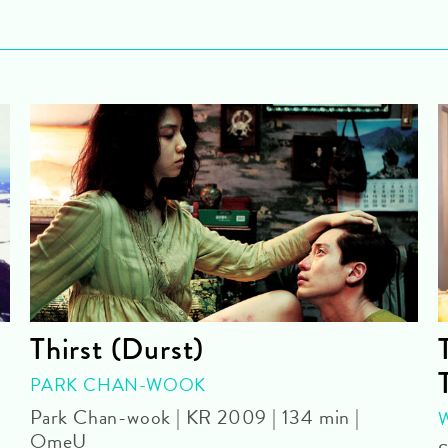
Thirst (Durst)
PARK CHAN-WOOK
Park Chan-wook | KR 2009 | 134 min |
OmeU