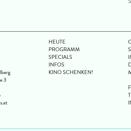
S
HEUTE
PROGRAMM
SPECIALS
INFOS
lberg
KINO SCHENKEN!
se 3
6
s.at