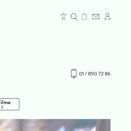
01 / 890 72 86
Filme
 3