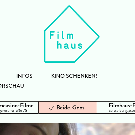
INFOS
KINO SCHENKEN!
ORSCHAU
mcasino-Filme
Filmhaus-
Beide Kinos
aretenstraße 78
Spittelberggasse