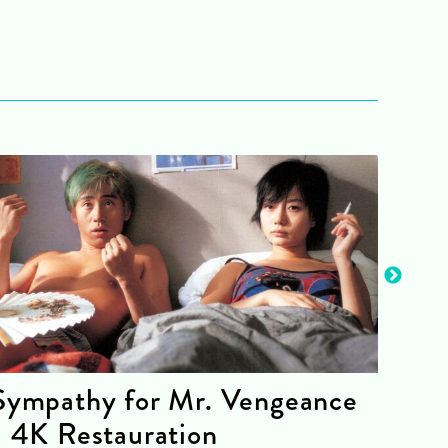
Sympathy for Mr. Vengeance
The
- 4K Restauration
The