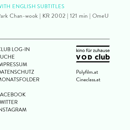
WITH ENGLISH SUBTITLES
WITH
ark Chan-wook | KR 2002 | 121 min | OmeU
Steph
CLUB LOG-IN
SUCHE
IMPRESSUM
DATENSCHUTZ
Polyfilm.at
MONATSFOLDER
Cineclass.at
FACEBOOK
TWITTER
INSTAGRAM