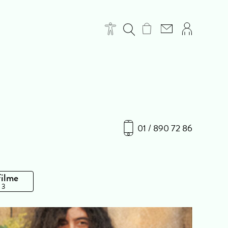
01 / 890 72 86
Filme
 3