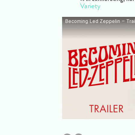
Variety
Becoming Led Zeppelin – Trai