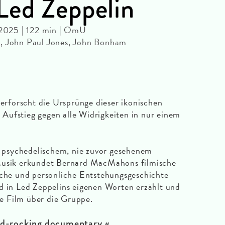
Led Zeppelin
2025 | 122 min | OmU
e, John Paul Jones, John Bonham
rscht die Ursprünge dieser ikonischen
Aufstieg gegen alle Widrigkeiten in nur einem
psychedelischem, nie zuvor gesehenem
 Musik erkundet Bernard MacMahons filmische
sche und persönliche Entstehungsgeschichte
d in Led Zeppelins eigenen Worten erzählt und
gte Film über die Gruppe.
ard-rocking documentary.«