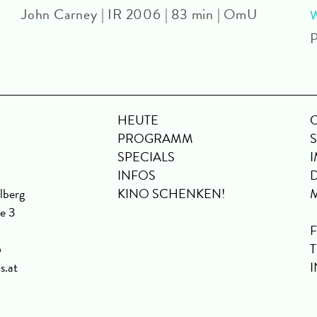
John Carney | IR 2006 | 83 min | OmU
P
HEUTE
PROGRAMM
SPECIALS
INFOS
lberg
KINO SCHENKEN!
se 3
6
s.at