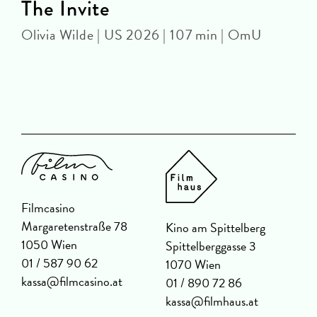
The Invite
Olivia Wilde | US 2026 | 107 min | OmU
P
Filmcasino
Margaretenstraße 78
Kino am Spittelberg
1050 Wien
Spittelberggasse 3
01 / 587 90 62
1070 Wien
kassa@filmcasino.at
01 / 890 72 86
kassa@filmhaus.at