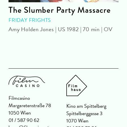
The Slumber Party Massacre
FRIDAY FRIGHTS
Amy Holden Jones | US 1982 | 70 min | OV
Z
Filmcasino
Margaretenstraße 78
Kino am Spittelberg
1050 Wien
Spittelberggasse 3
01 / 587 90 62
1070 Wien