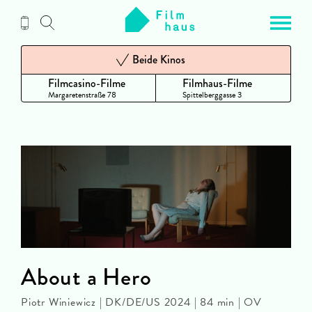
Zum
Inhalt
Beide Kinos
Filmcasino-Filme
Filmhaus-Filme
Margaretenstraße 78
Spittelberggasse 3
About a Hero
Piotr Winiewicz | DK/DE/US 2024 | 84 min | OV