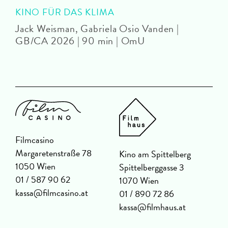
KINO FÜR DAS KLIMA
Jack Weisman, Gabriela Osio Vanden |
J
GB/CA 2026 | 90 min | OmU
Filmcasino
Margaretenstraße 78
Kino am Spittelberg
1050 Wien
Spittelberggasse 3
01 / 587 90 62
1070 Wien
kassa@filmcasino.at
01 / 890 72 86
kassa@filmhaus.at