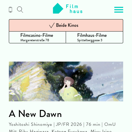
Zum
Inhalt
Beide Kinos
Filmcasino-Filme
Filmhaus-Filme
Margaretenstraße 78
Spittelberggasse 3
A New Dawn
Yoshitoshi Shinomiya | JP/FR 2026 | 76 min | OmU
Mit: Riku Hagiwara, Kotone Furukawa, Miyu Irino