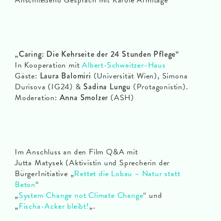
Anschließend Gespräch mit Karole Armitage
„Caring: Die Kehrseite der 24 Stunden Pflege“
In Kooperation mit
Albert-Schweitzer-Haus
Gäste:
Laura Balomiri
(Universität Wien), Simona
Durisova (IG24) &
Sadina Lungu
(Protagonistin).
Moderation:
Anna Smolzer
(ASH)
Im Anschluss an den Film Q&A mit
Jutta Matysek (Aktivistin und Sprecherin der
BürgerInitiative „
Rettet die Lobau – Natur statt
Beton
“
„
System Change not Climate Change
“ und
„
Fischa-Acker bleibt!
„.