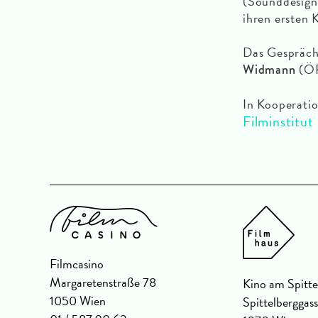
(Sounddesig
ihren ersten K
Das Gespräc
(ÖF
Widmann
In Kooperati
Filminstitut
Filmcasino
Margaretenstraße 78
Kino am Spitte
1050 Wien
Spittelberggas