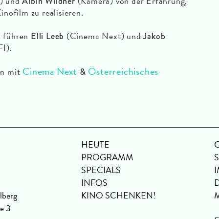
n) und
(Kamera) von der Erfahrung,
Albin Wildner
inofilm zu realisieren.
h führen
(Cinema Next) und
Elli Leeb
Jakob
I).
Cinema Next
Österreichisches
on mit
&
HEUTE
PROGRAMM
SPECIALS
INFOS
lberg
KINO SCHENKEN!
se 3