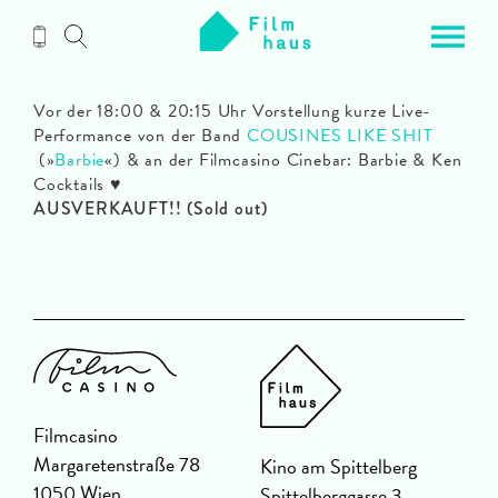
Zum
Inhalt
Vor der 18:00 & 20:15 Uhr Vorstellung kurze Live-
Performance von der Band
COUSINES LIKE SHIT
(»
Barbie
«) & an der Filmcasino Cinebar: Barbie & Ken
Cocktails ♥
AUSVERKAUFT!! (Sold out)
Filmcasino
Margaretenstraße 78
Kino am Spittelberg
1050 Wien
Spittelberggasse 3