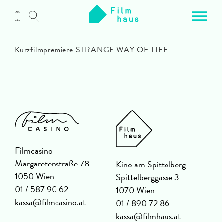
Zum
Inhalt
Kurzfilmpremiere STRANGE WAY OF LIFE
Filmcasino
Margaretenstraße 78
Kino am Spittelberg
1050 Wien
Spittelberggasse 3
01 / 587 90 62
1070 Wien
kassa@filmcasino.at
01 / 890 72 86
kassa@filmhaus.at