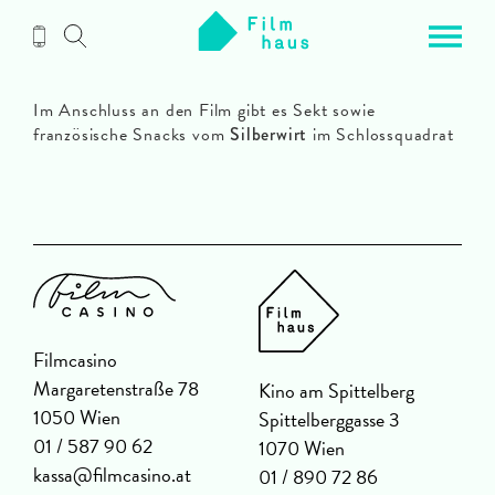
Zum
Inhalt
Im Anschluss an den Film gibt es Sekt sowie
französische Snacks vom
Silberwirt
im Schlossquadrat
Filmcasino
Margaretenstraße 78
Kino am Spittelberg
1050 Wien
Spittelberggasse 3
01 / 587 90 62
1070 Wien
kassa@filmcasino.at
01 / 890 72 86